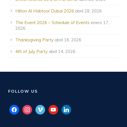
Hilton Al Habtoor Dubai 2026
abril 28, 2026
The Event 2026 – Schedule of Events
enero 17,
2026
Thanksgiving Party
abril 16, 2026
4th of July Party
abril 14, 2026
FOLLOW US
facebook
instagram
vimeo
youtube
linkedin