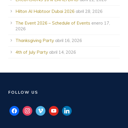
Hilton Al Habtoor Dubai 2026
abril 28, 2026
The Event 2026 – Schedule of Events
enero 17,
2026
Thanksgiving Party
abril 16, 2026
4th of July Party
abril 14, 2026
FOLLOW US
facebook
instagram
vimeo
youtube
linkedin