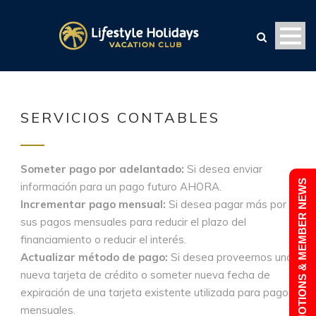
SERVICIOS CONTABLES
Someter pago por adelantado:
Si desea enviar
PROMOTIONS & MEMBER NEWS
información para un pago futuro AHORA.
Incrementar pago mensual:
Si desea pagar más por
sus pagos mensuales para reducir el plazo del
financiamiento o reducir el interés.
Actualizar método de pago:
Si desea proveernos una
nueva tarjeta de crédito o someter nueva fecha de
expiración de una tarjeta existente utilizada para pagos
mensuales.